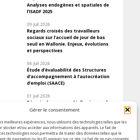
Analyses endogènes et spatiales de
l’ISADF 2025
09 Juil 2026
Regards croisés des travailleurs
sociaux sur l’accueil de jour de bas
seuil en Wallonie. Enjeux, évolutions
et perspectives
06 Juil 2026
Étude d’évaluabilité des Structures
d’accompagnement à l’autocréation
d’emploi (SAACE)
01 Juil 2026
Pénurie du personnel infirmier :quels
indicateurs d’offre de soins pour
Gérer le consentement
comprendre la situation en Wallonie ?
les meilleures expériences, nous utilisons des technologies telles que les
r stocker et/ou accéder aux informations des appareils. Le fait de
 ces technologies nous permettra de traiter des données telles que le
 de navigation ou les ID uniques sur ce site. Le fait de ne pas consentir