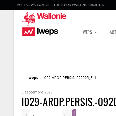
PORTAIL WALLONIE.BE
FÉDÉRATION WALLONIE-BRUXELLES
IWEPS
AC
Fichier média
Iweps
/
I029-AROP.PERSIS.-092025_Full1
3 septembre 2025
I029-AROP.PERSIS.-0920