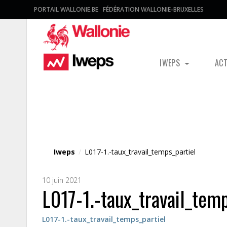
PORTAIL WALLONIE.BE
FÉDÉRATION WALLONIE-BRUXELLES
IWEPS
AC
Fichier média
Iweps
/
L017-1.-taux_travail_temps_partiel
10 juin 2021
L017-1.-taux_travail_temp
L017-1.-taux_travail_temps_partiel