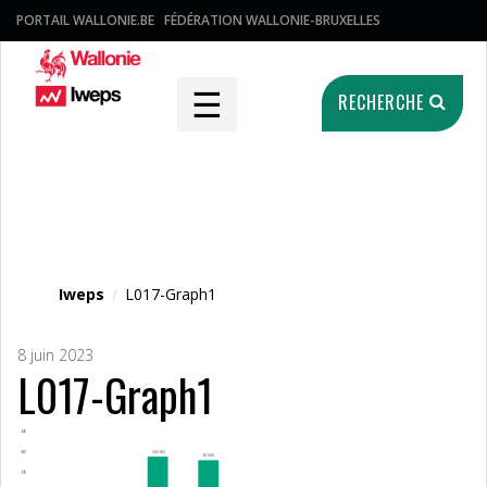
PORTAIL WALLONIE.BE
FÉDÉRATION WALLONIE-BRUXELLES
☰
RECHERCHE
Fichier média
Iweps
/
L017-Graph1
8 juin 2023
L017-Graph1