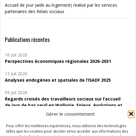
Accueil de jour (aide au logement) réalisé par les services
partenaires des Relais sociaux
Publications récentes
16 Juil 2026
Perspectives économiques régionales 2026-2031
13 Juil 2026
Analyses endogènes et spatiales de l’ISADF 2025
09 Juil 2026
Regards croisés des travailleurs sociaux sur l’accueil
de jour de bas seuil en Wallonie. Enjeux, évolutions et
perspectives
Gérer le consentement
06 Juil 2026
Pour offrir les meilleures expériences, nous utilisons des technologies
Étude d’évaluabilité des Structures
telles que les cookies pour stocker et/ou accéder aux informations des