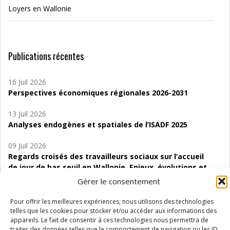
Loyers en Wallonie
Publications récentes
16 Juil 2026
Perspectives économiques régionales 2026-2031
13 Juil 2026
Analyses endogènes et spatiales de l’ISADF 2025
09 Juil 2026
Regards croisés des travailleurs sociaux sur l’accueil
de jour de bas seuil en Wallonie. Enjeux, évolutions et
perspectives
Gérer le consentement
06 Juil 2026
Pour offrir les meilleures expériences, nous utilisons des technologies
Étude d’évaluabilité des Structures
telles que les cookies pour stocker et/ou accéder aux informations des
d’accompagnement à l’autocréation d’emploi (SAACE)
appareils. Le fait de consentir à ces technologies nous permettra de
traiter des données telles que le comportement de navigation ou les ID