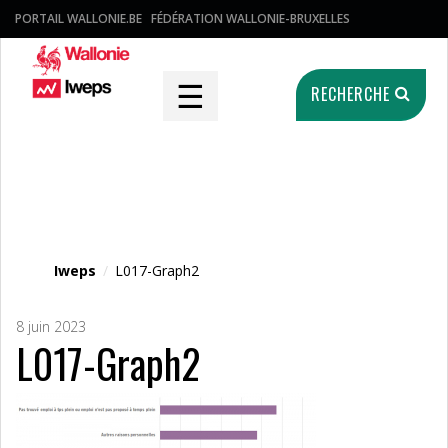
PORTAIL WALLONIE.BE
FÉDÉRATION WALLONIE-BRUXELLES
☰
RECHERCHE
Fichier média
Iweps
/
L017-Graph2
8 juin 2023
L017-Graph2