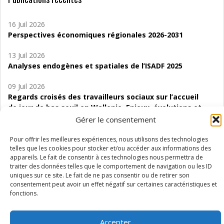
16 Juil 2026
Perspectives économiques régionales 2026-2031
13 Juil 2026
Analyses endogènes et spatiales de l’ISADF 2025
09 Juil 2026
Regards croisés des travailleurs sociaux sur l’accueil
de jour de bas seuil en Wallonie. Enjeux, évolutions et
perspectives
Gérer le consentement
06 Juil 2026
Pour offrir les meilleures expériences, nous utilisons des technologies
Étude d’évaluabilité des Structures
telles que les cookies pour stocker et/ou accéder aux informations des
appareils. Le fait de consentir à ces technologies nous permettra de
d’accompagnement à l’autocréation d’emploi (SAACE)
traiter des données telles que le comportement de navigation ou les ID
uniques sur ce site. Le fait de ne pas consentir ou de retirer son
01 Juil 2026
consentement peut avoir un effet négatif sur certaines caractéristiques et
Pénurie du personnel infirmier :quels indicateurs
fonctions.
d’offre de soins pour comprendre la situation en
Wallonie ?
Accepter