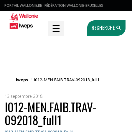
PORTAIL WALLONIE.BE
FÉDÉRATION WALLONIE-BRUXELLES
☰
RECHERCHE
Fichier média
Iweps
/
I012-MEN.FAIB.TRAV-092018_full1
13 septembre 2018
I012-MEN.FAIB.TRAV-
092018_full1
I012-MEN.FAIB.TRAV-092018_full1