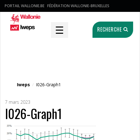
PORTAIL WALLONIE.BE
FÉDÉRATION WALLONIE-BRUXELLES
☰
RECHERCHE
Fichier média
Iweps
/
I026-Graph1
7 mars 2023
I026-Graph1