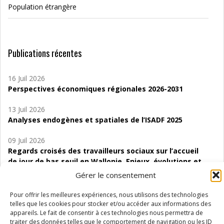
Population étrangère
Publications récentes
16 Juil 2026
Perspectives économiques régionales 2026-2031
13 Juil 2026
Analyses endogènes et spatiales de l’ISADF 2025
09 Juil 2026
Regards croisés des travailleurs sociaux sur l’accueil
de jour de bas seuil en Wallonie. Enjeux, évolutions et
perspectives
Gérer le consentement
06 Juil 2026
Pour offrir les meilleures expériences, nous utilisons des technologies
Étude d’évaluabilité des Structures
telles que les cookies pour stocker et/ou accéder aux informations des
d’accompagnement à l’autocréation d’emploi (SAACE)
appareils. Le fait de consentir à ces technologies nous permettra de
traiter des données telles que le comportement de navigation ou les ID