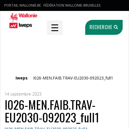
PORTAIL WALLONIE.BE
FÉDÉRATION WALLONIE-BRUXELLES
☰
RECHERCHE
Fichier média
Iweps
/
I026-MEN.FAIB.TRAV-EU2030-092023_full1
14 septembre 2023
I026-MEN.FAIB.TRAV-
EU2030-092023_full1
I026-MEN.FAIB.TRAV-EU2030-092023_full1