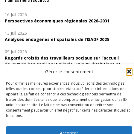
16 Juil 2026
Perspectives économiques régionales 2026-2031
13 Juil 2026
Analyses endogènes et spatiales de l’ISADF 2025
09 Juil 2026
Regards croisés des travailleurs sociaux sur l’accueil
de jour de bas seuil en Wallonie. Enjeux, évolutions et
perspectives
Gérer le consentement
06 Juil 2026
Pour offrir les meilleures expériences, nous utilisons des technologies
Étude d’évaluabilité des Structures
telles que les cookies pour stocker et/ou accéder aux informations des
appareils. Le fait de consentir à ces technologies nous permettra de
d’accompagnement à l’autocréation d’emploi (SAACE)
traiter des données telles que le comportement de navigation ou les ID
uniques sur ce site. Le fait de ne pas consentir ou de retirer son
01 Juil 2026
consentement peut avoir un effet négatif sur certaines caractéristiques et
Pénurie du personnel infirmier :quels indicateurs
fonctions.
d’offre de soins pour comprendre la situation en
Wallonie ?
Accepter