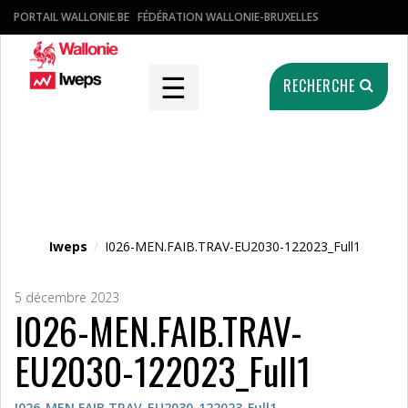
PORTAIL WALLONIE.BE
FÉDÉRATION WALLONIE-BRUXELLES
☰
RECHERCHE
Fichier média
Iweps
/
I026-MEN.FAIB.TRAV-EU2030-122023_Full1
5 décembre 2023
I026-MEN.FAIB.TRAV-
EU2030-122023_Full1
I026-MEN.FAIB.TRAV-EU2030-122023_Full1