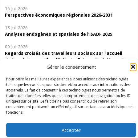
16 Juil 2026
Perspectives économiques régionales 2026-2031
13 Juil 2026
Analyses endogènes et spatiales de l’ISADF 2025
09 Juil 2026
Regards croisés des travailleurs sociaux sur l’accueil
de jour de bas seuil en Wallonie. Enjeux, évolutions et
perspectives
Gérer le consentement
06 Juil 2026
Pour offrir les meilleures expériences, nous utilisons des technologies
telles que les cookies pour stocker et/ou accéder aux informations des
Étude d’évaluabilité des Structures
appareils. Le fait de consentir à ces technologies nous permettra de
d’accompagnement à l’autocréation d’emploi (SAACE)
traiter des données telles que le comportement de navigation ou les ID
uniques sur ce site. Le fait de ne pas consentir ou de retirer son
01 Juil 2026
consentement peut avoir un effet négatif sur certaines caractéristiques et
Pénurie du personnel infirmier :quels indicateurs
fonctions.
d’offre de soins pour comprendre la situation en
Wallonie ?
Accepter