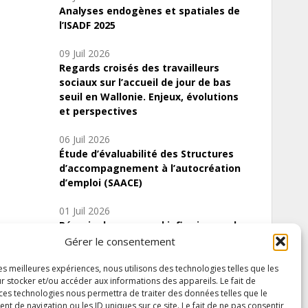
Analyses endogènes et spatiales de
l’ISADF 2025
09 Juil 2026
Regards croisés des travailleurs
sociaux sur l’accueil de jour de bas
seuil en Wallonie. Enjeux, évolutions
et perspectives
06 Juil 2026
Étude d’évaluabilité des Structures
d’accompagnement à l’autocréation
d’emploi (SAACE)
01 Juil 2026
Pénurie du personnel infirmier :quels
indicateurs d’offre de soins pour
Gérer le consentement
comprendre la situation en Wallonie ?
les meilleures expériences, nous utilisons des technologies telles que les
r stocker et/ou accéder aux informations des appareils. Le fait de
 ces technologies nous permettra de traiter des données telles que le
 de navigation ou les ID uniques sur ce site. Le fait de ne pas consentir