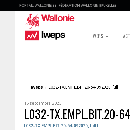
PORTAIL WALLONIE.BE
FÉDÉRATION WALLONIE-BRUXELLES
IWEPS
AC
Fichier média
Iweps
/
L032-TX.EMPL.BIT.20-64-092020_full1
16 septembre 2020
L032-TX.EMPL.BIT.20-64
L032-TX.EMPL.BIT.20-64-092020_full1