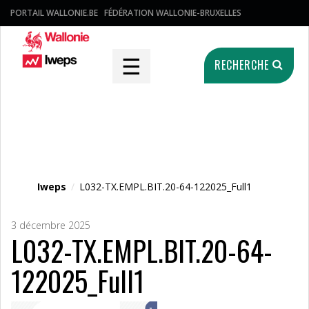
PORTAIL WALLONIE.BE
FÉDÉRATION WALLONIE-BRUXELLES
☰
RECHERCHE
Fichier média
Iweps
/
L032-TX.EMPL.BIT.20-64-122025_Full1
3 décembre 2025
L032-TX.EMPL.BIT.20-64-
122025_Full1