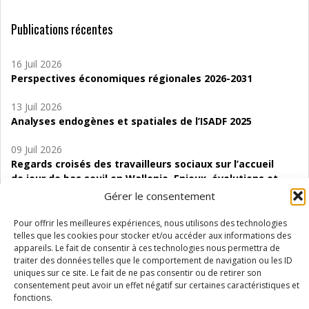
Publications récentes
16 Juil 2026
Perspectives économiques régionales 2026-2031
13 Juil 2026
Analyses endogènes et spatiales de l’ISADF 2025
09 Juil 2026
Regards croisés des travailleurs sociaux sur l’accueil
de jour de bas seuil en Wallonie. Enjeux, évolutions et
perspectives
Gérer le consentement
06 Juil 2026
Pour offrir les meilleures expériences, nous utilisons des technologies
Étude d’évaluabilité des Structures
telles que les cookies pour stocker et/ou accéder aux informations des
appareils. Le fait de consentir à ces technologies nous permettra de
d’accompagnement à l’autocréation d’emploi (SAACE)
traiter des données telles que le comportement de navigation ou les ID
uniques sur ce site. Le fait de ne pas consentir ou de retirer son
01 Juil 2026
consentement peut avoir un effet négatif sur certaines caractéristiques et
Pénurie du personnel infirmier :quels indicateurs
fonctions.
d’offre de soins pour comprendre la situation en