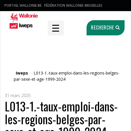
PORTAIL WALLONIE.BE
FÉDÉRATION WALLONIE-BRUXELLES
☰
RECHERCHE
Fichier média
Iweps
/
L013-1.-taux-emploi-dans-les-regions-belges-
par-sexe-et-age-1999-2024
31 mars 2025
L013-1.-taux-emploi-dans-
les-regions-belges-par-