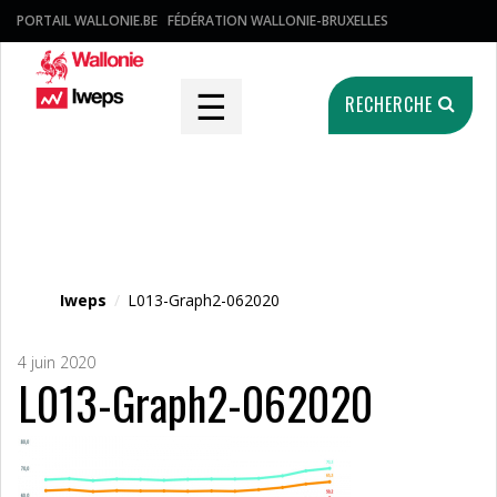
PORTAIL WALLONIE.BE
FÉDÉRATION WALLONIE-BRUXELLES
☰
RECHERCHE
Fichier média
Iweps
/
L013-Graph2-062020
4 juin 2020
L013-Graph2-062020