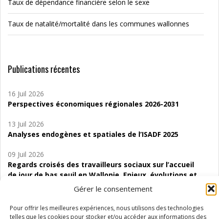
Taux de dépendance financière selon le sexe
Taux de natalité/mortalité dans les communes wallonnes
Publications récentes
16 Juil 2026
Perspectives économiques régionales 2026-2031
13 Juil 2026
Analyses endogènes et spatiales de l’ISADF 2025
09 Juil 2026
Regards croisés des travailleurs sociaux sur l’accueil
de jour de bas seuil en Wallonie. Enjeux, évolutions et
perspectives
Gérer le consentement
06 Juil 2026
Pour offrir les meilleures expériences, nous utilisons des technologies
Étude d’évaluabilité des Structures
telles que les cookies pour stocker et/ou accéder aux informations des