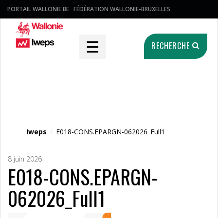
PORTAIL WALLONIE.BE
FÉDÉRATION WALLONIE-BRUXELLES
☰
RECHERCHE
Fichier média
Iweps
/
E018-CONS.EPARGN-062026_Full1
8 juin 2026
E018-CONS.EPARGN-
062026_Full1