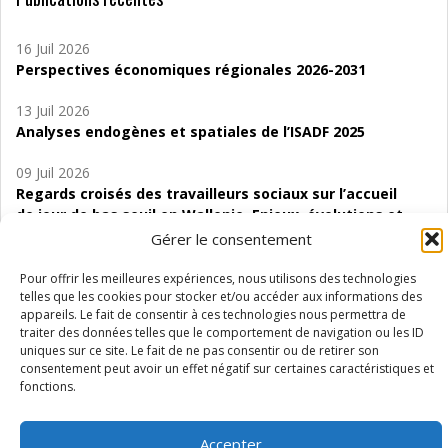
16 Juil 2026
Perspectives économiques régionales 2026-2031
13 Juil 2026
Analyses endogènes et spatiales de l’ISADF 2025
09 Juil 2026
Regards croisés des travailleurs sociaux sur l’accueil
de jour de bas seuil en Wallonie. Enjeux, évolutions et
perspectives
Gérer le consentement
06 Juil 2026
Pour offrir les meilleures expériences, nous utilisons des technologies
Étude d’évaluabilité des Structures
telles que les cookies pour stocker et/ou accéder aux informations des
appareils. Le fait de consentir à ces technologies nous permettra de
d’accompagnement à l’autocréation d’emploi (SAACE)
traiter des données telles que le comportement de navigation ou les ID
uniques sur ce site. Le fait de ne pas consentir ou de retirer son
01 Juil 2026
consentement peut avoir un effet négatif sur certaines caractéristiques et
Pénurie du personnel infirmier :quels indicateurs
fonctions.
d’offre de soins pour comprendre la situation en
Wallonie ?
Accepter