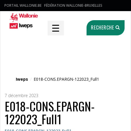
PORTAIL WALLONIE.BE
FÉDÉRATION WALLONIE-BRUXELLES
☰
RECHERCHE
Fichier média
Iweps
/
E018-CONS.EPARGN-122023_Full1
7 décembre 2023
E018-CONS.EPARGN-
122023_Full1
E018-CONS.EPARGN-122023_Full1