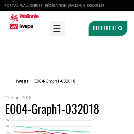
PORTAIL WALLONIE.BE
FÉDÉRATION WALLONIE-BRUXELLES
☰
RECHERCHE
Fichier média
Iweps
/
E004-Graph1-032018
13 mars 2018
E004-Graph1-032018