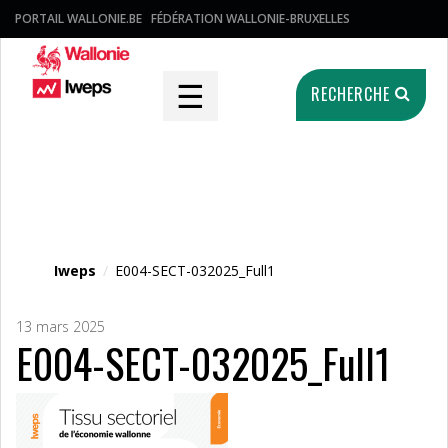
PORTAIL WALLONIE.BE
FÉDÉRATION WALLONIE-BRUXELLES
☰
RECHERCHE
Fichier média
Iweps
/
E004-SECT-032025_Full1
13 mars 2025
E004-SECT-032025_Full1