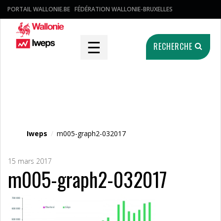
PORTAIL WALLONIE.BE
FÉDÉRATION WALLONIE-BRUXELLES
☰
RECHERCHE
Fichier média
Iweps
/
m005-graph2-032017
15 mars 2017
m005-graph2-032017