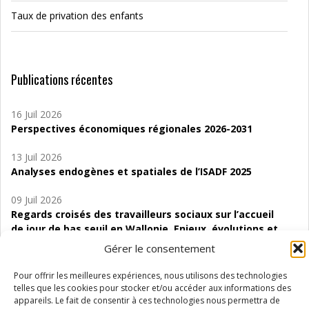
Taux de privation des enfants
Publications récentes
16 Juil 2026
Perspectives économiques régionales 2026-2031
13 Juil 2026
Analyses endogènes et spatiales de l’ISADF 2025
09 Juil 2026
Regards croisés des travailleurs sociaux sur l’accueil
de jour de bas seuil en Wallonie. Enjeux, évolutions et
perspectives
Gérer le consentement
06 Juil 2026
Pour offrir les meilleures expériences, nous utilisons des technologies
Étude d’évaluabilité des Structures
telles que les cookies pour stocker et/ou accéder aux informations des
d’accompagnement à l’autocréation d’emploi (SAACE)
appareils. Le fait de consentir à ces technologies nous permettra de