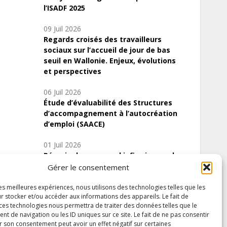
l’ISADF 2025
09 Juil 2026
Regards croisés des travailleurs
sociaux sur l’accueil de jour de bas
seuil en Wallonie. Enjeux, évolutions
et perspectives
06 Juil 2026
Étude d’évaluabilité des Structures
d’accompagnement à l’autocréation
d’emploi (SAACE)
01 Juil 2026
Pénurie du personnel infirmier :quels
indicateurs d’offre de soins pour
Gérer le consentement
comprendre la situation en Wallonie ?
les meilleures expériences, nous utilisons des technologies telles que les
r stocker et/ou accéder aux informations des appareils. Le fait de
 ces technologies nous permettra de traiter des données telles que le
 de navigation ou les ID uniques sur ce site. Le fait de ne pas consentir
Inscrivez-vous à notre newsletter
r son consentement peut avoir un effet négatif sur certaines