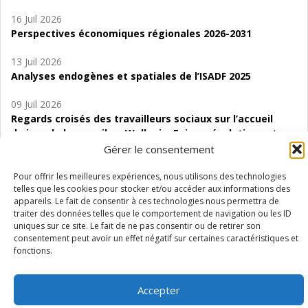
16 Juil 2026
Perspectives économiques régionales 2026-2031
13 Juil 2026
Analyses endogènes et spatiales de l’ISADF 2025
09 Juil 2026
Regards croisés des travailleurs sociaux sur l’accueil
de jour de bas seuil en Wallonie. Enjeux, évolutions et
perspectives
Gérer le consentement
06 Juil 2026
Pour offrir les meilleures expériences, nous utilisons des technologies
telles que les cookies pour stocker et/ou accéder aux informations des
Étude d’évaluabilité des Structures
appareils. Le fait de consentir à ces technologies nous permettra de
d’accompagnement à l’autocréation d’emploi (SAACE)
traiter des données telles que le comportement de navigation ou les ID
uniques sur ce site. Le fait de ne pas consentir ou de retirer son
01 Juil 2026
consentement peut avoir un effet négatif sur certaines caractéristiques et
Pénurie du personnel infirmier :quels indicateurs
fonctions.
d’offre de soins pour comprendre la situation en
Wallonie ?
Accepter