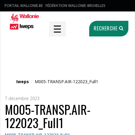
PORTAIL WALLONIE.BE
FÉDÉRATION WALLONIE-BRUXELLES
☰
RECHERCHE
Fichier média
Iweps
/
M005-TRANSP.AIR-122023_Full1
7 décembre 2023
M005-TRANSP.AIR-
122023_Full1
M005-TRANSP.AIR-122023_Full1