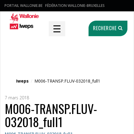
PORTAIL WALLONIE.BE
FÉDÉRATION WALLONIE-BRUXELLES
☰
RECHERCHE
Fichier média
Iweps
/
M006-TRANSP.FLUV-032018_full1
7 mars 2018
M006-TRANSP.FLUV-
032018_full1
M006-TRANSP.FLUV-032018_full1