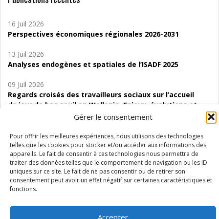
16 Juil 2026
Perspectives économiques régionales 2026-2031
13 Juil 2026
Analyses endogènes et spatiales de l’ISADF 2025
09 Juil 2026
Regards croisés des travailleurs sociaux sur l’accueil
de jour de bas seuil en Wallonie. Enjeux, évolutions et
perspectives
Gérer le consentement
06 Juil 2026
Pour offrir les meilleures expériences, nous utilisons des technologies
Étude d’évaluabilité des Structures
telles que les cookies pour stocker et/ou accéder aux informations des
appareils. Le fait de consentir à ces technologies nous permettra de
d’accompagnement à l’autocréation d’emploi (SAACE)
traiter des données telles que le comportement de navigation ou les ID
uniques sur ce site. Le fait de ne pas consentir ou de retirer son
01 Juil 2026
consentement peut avoir un effet négatif sur certaines caractéristiques et
Pénurie du personnel infirmier :quels indicateurs
fonctions.
d’offre de soins pour comprendre la situation en
Wallonie ?
Accepter