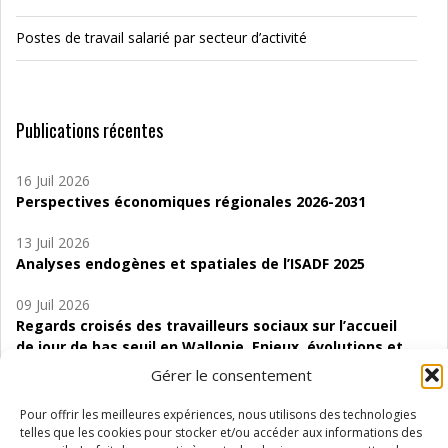
Postes de travail salarié par secteur d’activité
Publications récentes
16 Juil 2026
Perspectives économiques régionales 2026-2031
13 Juil 2026
Analyses endogènes et spatiales de l’ISADF 2025
09 Juil 2026
Regards croisés des travailleurs sociaux sur l’accueil
de jour de bas seuil en Wallonie. Enjeux, évolutions et
perspectives
Gérer le consentement
06 Juil 2026
Pour offrir les meilleures expériences, nous utilisons des technologies
Étude d’évaluabilité des Structures
telles que les cookies pour stocker et/ou accéder aux informations des