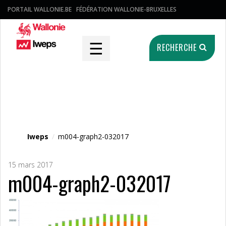
PORTAIL WALLONIE.BE
FÉDÉRATION WALLONIE-BRUXELLES
☰
RECHERCHE
Fichier média
Iweps
/
m004-graph2-032017
15 mars 2017
m004-graph2-032017