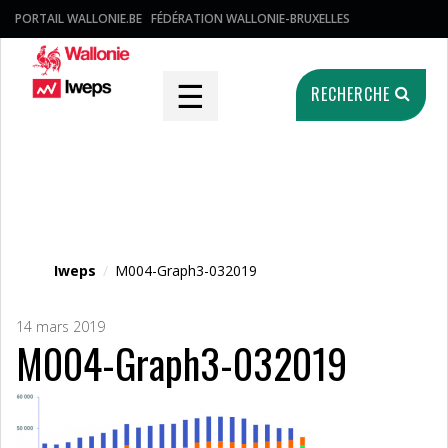
PORTAIL WALLONIE.BE
FÉDÉRATION WALLONIE-BRUXELLES
☰
RECHERCHE
Fichier média
Iweps
/
M004-Graph3-032019
14 mars 2019
M004-Graph3-032019