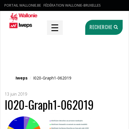
PORTAIL WALLONIE.BE
FÉDÉRATION WALLONIE-BRUXELLES
☰
RECHERCHE
Fichier média
Iweps
/
I020-Graph1-062019
13 juin 2019
I020-Graph1-062019