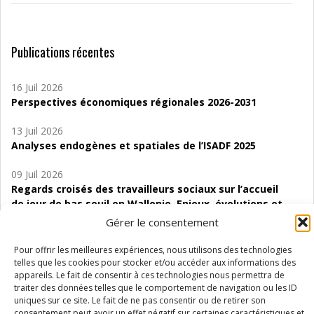
Publications récentes
16 Juil 2026
Perspectives économiques régionales 2026-2031
13 Juil 2026
Analyses endogènes et spatiales de l’ISADF 2025
09 Juil 2026
Regards croisés des travailleurs sociaux sur l’accueil
de jour de bas seuil en Wallonie. Enjeux, évolutions et
perspectives
Gérer le consentement
06 Juil 2026
Pour offrir les meilleures expériences, nous utilisons des technologies
Étude d’évaluabilité des Structures
telles que les cookies pour stocker et/ou accéder aux informations des
appareils. Le fait de consentir à ces technologies nous permettra de
d’accompagnement à l’autocréation d’emploi (SAACE)
traiter des données telles que le comportement de navigation ou les ID
uniques sur ce site. Le fait de ne pas consentir ou de retirer son
01 Juil 2026
consentement peut avoir un effet négatif sur certaines caractéristiques et