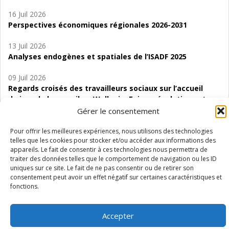
16 Juil 2026
Perspectives économiques régionales 2026-2031
13 Juil 2026
Analyses endogènes et spatiales de l’ISADF 2025
09 Juil 2026
Regards croisés des travailleurs sociaux sur l’accueil
de jour de bas seuil en Wallonie. Enjeux, évolutions et
perspectives
Gérer le consentement
06 Juil 2026
Pour offrir les meilleures expériences, nous utilisons des technologies
telles que les cookies pour stocker et/ou accéder aux informations des
Étude d’évaluabilité des Structures
appareils. Le fait de consentir à ces technologies nous permettra de
d’accompagnement à l’autocréation d’emploi (SAACE)
traiter des données telles que le comportement de navigation ou les ID
uniques sur ce site. Le fait de ne pas consentir ou de retirer son
01 Juil 2026
consentement peut avoir un effet négatif sur certaines caractéristiques et
Pénurie du personnel infirmier :quels indicateurs
fonctions.
d’offre de soins pour comprendre la situation en
Wallonie ?
Accepter