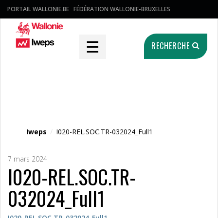
PORTAIL WALLONIE.BE
FÉDÉRATION WALLONIE-BRUXELLES
☰
RECHERCHE
Fichier média
Iweps
/
I020-REL.SOC.TR-032024_Full1
7 mars 2024
I020-REL.SOC.TR-
032024_Full1
I020-REL.SOC.TR-032024_Full1