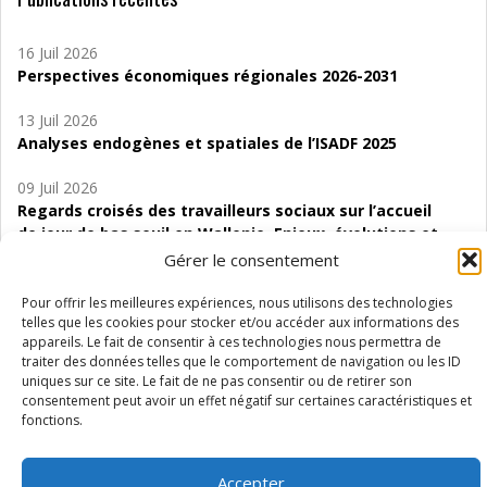
16 Juil 2026
Perspectives économiques régionales 2026-2031
13 Juil 2026
Analyses endogènes et spatiales de l’ISADF 2025
09 Juil 2026
Regards croisés des travailleurs sociaux sur l’accueil
de jour de bas seuil en Wallonie. Enjeux, évolutions et
perspectives
Gérer le consentement
06 Juil 2026
Pour offrir les meilleures expériences, nous utilisons des technologies
Étude d’évaluabilité des Structures
telles que les cookies pour stocker et/ou accéder aux informations des
appareils. Le fait de consentir à ces technologies nous permettra de
d’accompagnement à l’autocréation d’emploi (SAACE)
traiter des données telles que le comportement de navigation ou les ID
uniques sur ce site. Le fait de ne pas consentir ou de retirer son
01 Juil 2026
consentement peut avoir un effet négatif sur certaines caractéristiques et
Pénurie du personnel infirmier :quels indicateurs
fonctions.
d’offre de soins pour comprendre la situation en
Wallonie ?
Accepter