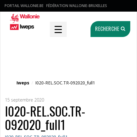
PORTAIL WALLONIE.BE
FÉDÉRATION WALLONIE-BRUXELLES
☰
RECHERCHE
Fichier média
Iweps
/
I020-REL.SOC.TR-092020_full1
15 septembre 2020
I020-REL.SOC.TR-
092020_full1
I020-REL.SOC.TR-092020_full1