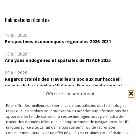
Publications récentes
16 Juil 2026
Perspectives économiques régionales 2026-2031
13 Juil 2026
Analyses endogènes et spatiales de l’ISADF 2025
09 Juil 2026
Regards croisés des travailleurs sociaux sur l’accueil
de jour de bas seuil en Wallonie. Enjeux, évolutions et
perspectives
Gérer le consentement
06 Juil 2026
Pour offrir les meilleures expériences, nous utilisons des technologies
Étude d’évaluabilité des Structures
telles que les cookies pour stocker et/ou accéder aux informations des
appareils. Le fait de consentir à ces technologies nous permettra de
d’accompagnement à l’autocréation d’emploi (SAACE)
traiter des données telles que le comportement de navigation ou les ID
uniques sur ce site. Le fait de ne pas consentir ou de retirer son
01 Juil 2026
consentement peut avoir un effet négatif sur certaines caractéristiques et
Pénurie du personnel infirmier :quels indicateurs