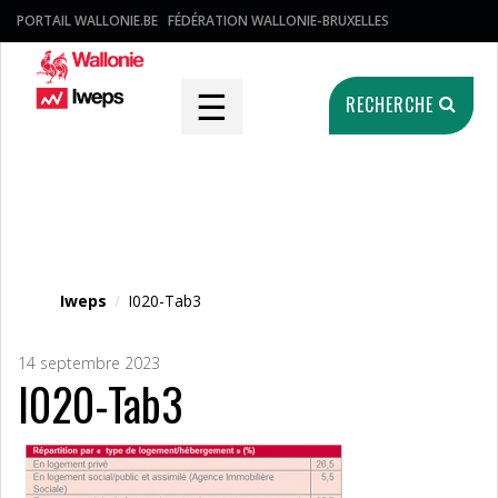
PORTAIL WALLONIE.BE
FÉDÉRATION WALLONIE-BRUXELLES
☰
RECHERCHE
Fichier média
Iweps
/
I020-Tab3
14 septembre 2023
I020-Tab3