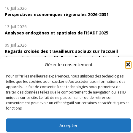
16 Juil 2026
Perspectives économiques régionales 2026-2031
13 Juil 2026
Analyses endogènes et spatiales de l’ISADF 2025
09 Juil 2026
Regards croisés des travailleurs sociaux sur l’accueil
de jour de bas seuil en Wallonie. Enjeux, évolutions et
perspectives
Gérer le consentement
06 Juil 2026
Pour offrir les meilleures expériences, nous utilisons des technologies
telles que les cookies pour stocker et/ou accéder aux informations des
Étude d’évaluabilité des Structures
appareils. Le fait de consentir à ces technologies nous permettra de
d’accompagnement à l’autocréation d’emploi (SAACE)
traiter des données telles que le comportement de navigation ou les ID
uniques sur ce site. Le fait de ne pas consentir ou de retirer son
01 Juil 2026
consentement peut avoir un effet négatif sur certaines caractéristiques et
Pénurie du personnel infirmier :quels indicateurs
fonctions.
d’offre de soins pour comprendre la situation en
Wallonie ?
Accepter