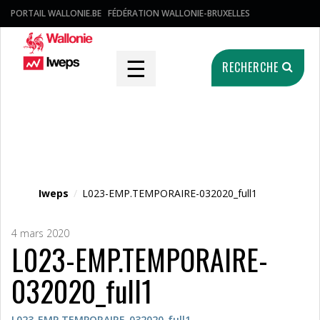
PORTAIL WALLONIE.BE
FÉDÉRATION WALLONIE-BRUXELLES
☰
RECHERCHE
Fichier média
Iweps
/
L023-EMP.TEMPORAIRE-032020_full1
4 mars 2020
L023-EMP.TEMPORAIRE-
032020_full1
L023-EMP.TEMPORAIRE-032020_full1