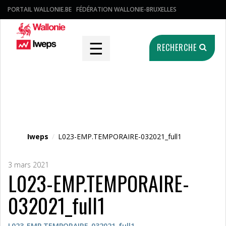
PORTAIL WALLONIE.BE
FÉDÉRATION WALLONIE-BRUXELLES
☰
RECHERCHE
Fichier média
Iweps
/
L023-EMP.TEMPORAIRE-032021_full1
3 mars 2021
L023-EMP.TEMPORAIRE-
032021_full1
L023-EMP.TEMPORAIRE-032021_full1