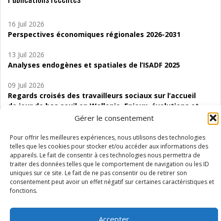
16 Juil 2026
Perspectives économiques régionales 2026-2031
13 Juil 2026
Analyses endogènes et spatiales de l’ISADF 2025
09 Juil 2026
Regards croisés des travailleurs sociaux sur l’accueil
de jour de bas seuil en Wallonie. Enjeux, évolutions et
perspectives
Gérer le consentement
06 Juil 2026
Pour offrir les meilleures expériences, nous utilisons des technologies
Étude d’évaluabilité des Structures
telles que les cookies pour stocker et/ou accéder aux informations des
appareils. Le fait de consentir à ces technologies nous permettra de
d’accompagnement à l’autocréation d’emploi (SAACE)
traiter des données telles que le comportement de navigation ou les ID
uniques sur ce site. Le fait de ne pas consentir ou de retirer son
01 Juil 2026
consentement peut avoir un effet négatif sur certaines caractéristiques et
Pénurie du personnel infirmier :quels indicateurs
fonctions.
d’offre de soins pour comprendre la situation en
Wallonie ?
Accepter