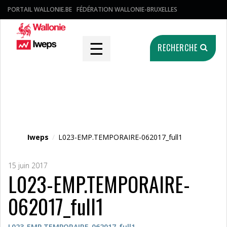
PORTAIL WALLONIE.BE
FÉDÉRATION WALLONIE-BRUXELLES
☰
RECHERCHE
Fichier média
Iweps
/
L023-EMP.TEMPORAIRE-062017_full1
15 juin 2017
L023-EMP.TEMPORAIRE-
062017_full1
L023-EMP.TEMPORAIRE-062017_full1