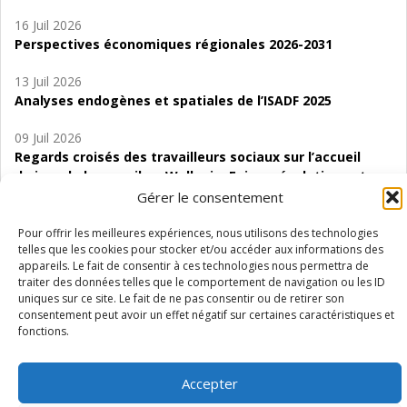
16 Juil 2026
Perspectives économiques régionales 2026-2031
13 Juil 2026
Analyses endogènes et spatiales de l’ISADF 2025
09 Juil 2026
Regards croisés des travailleurs sociaux sur l’accueil
de jour de bas seuil en Wallonie. Enjeux, évolutions et
perspectives
Gérer le consentement
06 Juil 2026
Pour offrir les meilleures expériences, nous utilisons des technologies
telles que les cookies pour stocker et/ou accéder aux informations des
Étude d’évaluabilité des Structures
appareils. Le fait de consentir à ces technologies nous permettra de
d’accompagnement à l’autocréation d’emploi (SAACE)
traiter des données telles que le comportement de navigation ou les ID
uniques sur ce site. Le fait de ne pas consentir ou de retirer son
01 Juil 2026
consentement peut avoir un effet négatif sur certaines caractéristiques et
Pénurie du personnel infirmier :quels indicateurs
fonctions.
d’offre de soins pour comprendre la situation en
Wallonie ?
Accepter