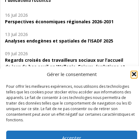
16 Juil 2026
Perspectives économiques régionales 2026-2031
13 Juil 2026
Analyses endogènes et spatiales de l’ISADF 2025
09 Juil 2026
Regards croisés des travailleurs sociaux sur l’accueil
de jour de bas seuil en Wallonie. Enjeux, évolutions et
perspectives
Gérer le consentement
06 Juil 2026
Pour offrir les meilleures expériences, nous utilisons des technologies
Étude d’évaluabilité des Structures
telles que les cookies pour stocker et/ou accéder aux informations des
appareils. Le fait de consentir à ces technologies nous permettra de
d’accompagnement à l’autocréation d’emploi (SAACE)
traiter des données telles que le comportement de navigation ou les ID
uniques sur ce site. Le fait de ne pas consentir ou de retirer son
01 Juil 2026
consentement peut avoir un effet négatif sur certaines caractéristiques et
Pénurie du personnel infirmier :quels indicateurs
fonctions.
d’offre de soins pour comprendre la situation en
Wallonie ?
Accepter