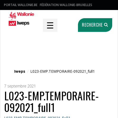
PORTAIL WALLONIE.BE
FÉDÉRATION WALLONIE-BRUXELLES
☰
RECHERCHE
Fichier média
Iweps
/
L023-EMP.TEMPORAIRE-092021_full1
7 septembre 2021
L023-EMP.TEMPORAIRE-
092021_full1
L023-EMP.TEMPORAIRE-092021_full1