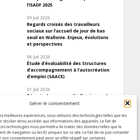
l’ISADF 2025
09 Juil 2026
Regards croisés des travailleurs
sociaux sur l’accueil de jour de bas
seuil en Wallonie. Enjeux, évolutions
et perspectives
06 Juil 2026
Étude d’évaluabilité des Structures
d’accompagnement à l’autocréation
d’emploi (SAACE)
01 Juil 2026
Pénurie du personnel infirmier :quels
indicateurs d’offre de soins pour
Gérer le consentement
comprendre la situation en Wallonie ?
les meilleures expériences, nous utilisons des technologies telles que les
r stocker et/ou accéder aux informations des appareils. Le fait de
 ces technologies nous permettra de traiter des données telles que le
 de navigation ou les ID uniques sur ce site. Le fait de ne pas consentir
Inscrivez-vous à notre newsletter
r son consentement peut avoir un effet négatif sur certaines