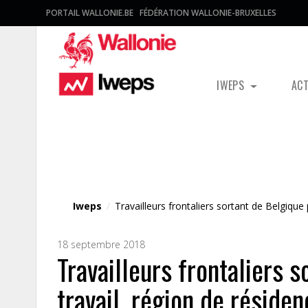
PORTAIL WALLONIE.BE
FÉDÉRATION WALLONIE-BRUXELLES
IWEPS
AC
Fichier média
Iweps
/
Travailleurs frontaliers sortant de Belgique
18 septembre 2018
Travailleurs frontaliers 
travail, région de résid