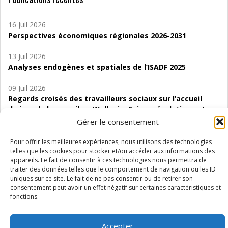
16 Juil 2026
Perspectives économiques régionales 2026-2031
13 Juil 2026
Analyses endogènes et spatiales de l’ISADF 2025
09 Juil 2026
Regards croisés des travailleurs sociaux sur l’accueil
de jour de bas seuil en Wallonie. Enjeux, évolutions et
perspectives
Gérer le consentement
06 Juil 2026
Pour offrir les meilleures expériences, nous utilisons des technologies
Étude d’évaluabilité des Structures
telles que les cookies pour stocker et/ou accéder aux informations des
appareils. Le fait de consentir à ces technologies nous permettra de
d’accompagnement à l’autocréation d’emploi (SAACE)
traiter des données telles que le comportement de navigation ou les ID
uniques sur ce site. Le fait de ne pas consentir ou de retirer son
01 Juil 2026
consentement peut avoir un effet négatif sur certaines caractéristiques et
Pénurie du personnel infirmier :quels indicateurs
fonctions.
d’offre de soins pour comprendre la situation en
Wallonie ?
Accepter