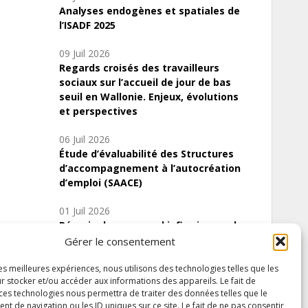
Analyses endogènes et spatiales de
l’ISADF 2025
09 Juil 2026
Regards croisés des travailleurs
sociaux sur l’accueil de jour de bas
seuil en Wallonie. Enjeux, évolutions
et perspectives
06 Juil 2026
Étude d’évaluabilité des Structures
d’accompagnement à l’autocréation
d’emploi (SAACE)
01 Juil 2026
Pénurie du personnel infirmier :quels
indicateurs d’offre de soins pour
Gérer le consentement
comprendre la situation en Wallonie ?
les meilleures expériences, nous utilisons des technologies telles que les
r stocker et/ou accéder aux informations des appareils. Le fait de
 ces technologies nous permettra de traiter des données telles que le
 de navigation ou les ID uniques sur ce site. Le fait de ne pas consentir