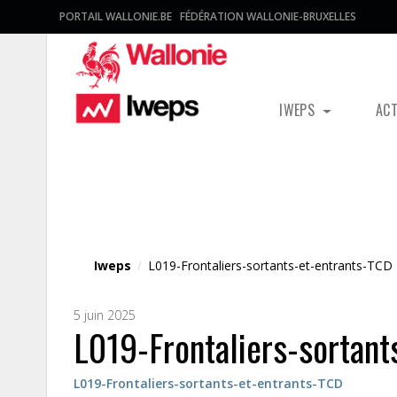
PORTAIL WALLONIE.BE
FÉDÉRATION WALLONIE-BRUXELLES
IWEPS
AC
Fichier média
Iweps
/
L019-Frontaliers-sortants-et-entrants-TCD
5 juin 2025
L019-Frontaliers-sortant
L019-Frontaliers-sortants-et-entrants-TCD