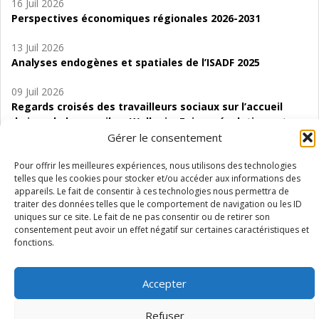
16 Juil 2026
Perspectives économiques régionales 2026-2031
13 Juil 2026
Analyses endogènes et spatiales de l’ISADF 2025
09 Juil 2026
Regards croisés des travailleurs sociaux sur l’accueil
de jour de bas seuil en Wallonie. Enjeux, évolutions et
perspectives
Gérer le consentement
06 Juil 2026
Pour offrir les meilleures expériences, nous utilisons des technologies
telles que les cookies pour stocker et/ou accéder aux informations des
Étude d’évaluabilité des Structures
appareils. Le fait de consentir à ces technologies nous permettra de
d’accompagnement à l’autocréation d’emploi (SAACE)
traiter des données telles que le comportement de navigation ou les ID
uniques sur ce site. Le fait de ne pas consentir ou de retirer son
01 Juil 2026
consentement peut avoir un effet négatif sur certaines caractéristiques et
Pénurie du personnel infirmier :quels indicateurs
fonctions.
d’offre de soins pour comprendre la situation en
Wallonie ?
Accepter
Refuser