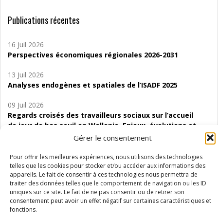
Publications récentes
16 Juil 2026
Perspectives économiques régionales 2026-2031
13 Juil 2026
Analyses endogènes et spatiales de l’ISADF 2025
09 Juil 2026
Regards croisés des travailleurs sociaux sur l’accueil
de jour de bas seuil en Wallonie. Enjeux, évolutions et
perspectives
Gérer le consentement
06 Juil 2026
Pour offrir les meilleures expériences, nous utilisons des technologies
Étude d’évaluabilité des Structures
telles que les cookies pour stocker et/ou accéder aux informations des
appareils. Le fait de consentir à ces technologies nous permettra de
d’accompagnement à l’autocréation d’emploi (SAACE)
traiter des données telles que le comportement de navigation ou les ID
uniques sur ce site. Le fait de ne pas consentir ou de retirer son
01 Juil 2026
consentement peut avoir un effet négatif sur certaines caractéristiques et
Pénurie du personnel infirmier :quels indicateurs
fonctions.
d’offre de soins pour comprendre la situation en