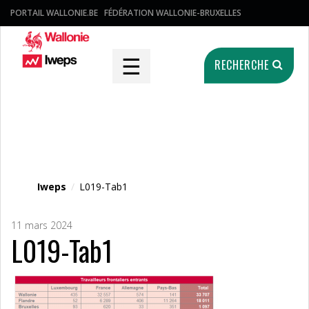
PORTAIL WALLONIE.BE
FÉDÉRATION WALLONIE-BRUXELLES
☰
RECHERCHE
Fichier média
Iweps
/
L019-Tab1
11 mars 2024
L019-Tab1