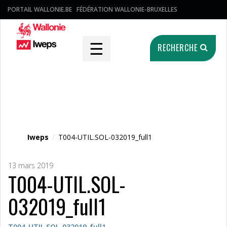
PORTAIL WALLONIE.BE
FÉDÉRATION WALLONIE-BRUXELLES
☰
RECHERCHE
Fichier média
Iweps
/
T004-UTIL.SOL-032019_full1
13 mars 2019
T004-UTIL.SOL-
032019_full1
T004-UTIL.SOL-032019_full1