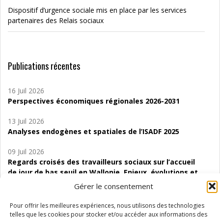
Dispositif d’urgence sociale mis en place par les services
partenaires des Relais sociaux
Publications récentes
16 Juil 2026
Perspectives économiques régionales 2026-2031
13 Juil 2026
Analyses endogènes et spatiales de l’ISADF 2025
09 Juil 2026
Regards croisés des travailleurs sociaux sur l’accueil
de jour de bas seuil en Wallonie. Enjeux, évolutions et
perspectives
Gérer le consentement
06 Juil 2026
Pour offrir les meilleures expériences, nous utilisons des technologies
Étude d’évaluabilité des Structures
telles que les cookies pour stocker et/ou accéder aux informations des