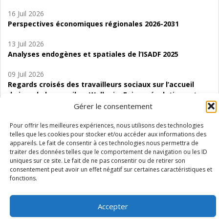
16 Juil 2026
Perspectives économiques régionales 2026-2031
13 Juil 2026
Analyses endogènes et spatiales de l’ISADF 2025
09 Juil 2026
Regards croisés des travailleurs sociaux sur l’accueil
de jour de bas seuil en Wallonie. Enjeux, évolutions et
perspectives
Gérer le consentement
06 Juil 2026
Pour offrir les meilleures expériences, nous utilisons des technologies
telles que les cookies pour stocker et/ou accéder aux informations des
Étude d’évaluabilité des Structures
appareils. Le fait de consentir à ces technologies nous permettra de
d’accompagnement à l’autocréation d’emploi (SAACE)
traiter des données telles que le comportement de navigation ou les ID
uniques sur ce site. Le fait de ne pas consentir ou de retirer son
01 Juil 2026
consentement peut avoir un effet négatif sur certaines caractéristiques et
Pénurie du personnel infirmier :quels indicateurs
fonctions.
d’offre de soins pour comprendre la situation en
Wallonie ?
Accepter