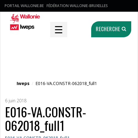
PORTAIL WALLONIE.BE
FÉDÉRATION WALLONIE-BRUXELLES
☰
RECHERCHE
Fichier média
Iweps
/
E016-VA.CONSTR-062018_full1
6 juin 2018
E016-VA.CONSTR-
062018_full1
E016-VA.CONSTR-062018_full1