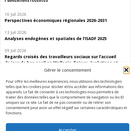
16 Juil 2026
Perspectives économiques régionales 2026-2031
13 Juil 2026
Analyses endogènes et spatiales de l’ISADF 2025
09 Juil 2026
Regards croisés des travailleurs sociaux sur l’accueil
de jour de bas seuil en Wallonie. Enjeux, évolutions et
perspectives
Gérer le consentement
06 Juil 2026
Pour offrir les meilleures expériences, nous utilisons des technologies
Étude d’évaluabilité des Structures
telles que les cookies pour stocker et/ou accéder aux informations des
appareils. Le fait de consentir à ces technologies nous permettra de
d’accompagnement à l’autocréation d’emploi (SAACE)
traiter des données telles que le comportement de navigation ou les ID
uniques sur ce site. Le fait de ne pas consentir ou de retirer son
01 Juil 2026
consentement peut avoir un effet négatif sur certaines caractéristiques et
Pénurie du personnel infirmier :quels indicateurs
fonctions.
d’offre de soins pour comprendre la situation en
Wallonie ?
Accepter