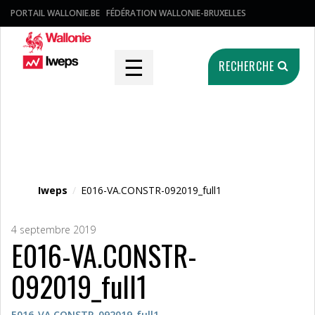
PORTAIL WALLONIE.BE
FÉDÉRATION WALLONIE-BRUXELLES
☰
RECHERCHE
Fichier média
Iweps
/
E016-VA.CONSTR-092019_full1
4 septembre 2019
E016-VA.CONSTR-
092019_full1
E016-VA.CONSTR-092019_full1