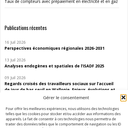
Taux de compteurs avec prépaiement en électricité et en gaz
Publications récentes
16 Juil 2026
Perspectives économiques régionales 2026-2031
13 Juil 2026
Analyses endogènes et spatiales de l’ISADF 2025
09 Juil 2026
Regards croisés des travailleurs sociaux sur l’accueil
de jour de bas seuil en Wallonie. Enjeux, évolutions et
perspectives
Gérer le consentement
06 Juil 2026
Pour offrir les meilleures expériences, nous utilisons des technologies
Étude d’évaluabilité des Structures
telles que les cookies pour stocker et/ou accéder aux informations des
d’accompagnement à l’autocréation d’emploi (SAACE)
appareils. Le fait de consentir à ces technologies nous permettra de
traiter des données telles que le comportement de navigation ou les ID