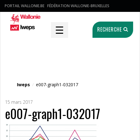
PORTAIL WALLONIE.BE
FÉDÉRATION WALLONIE-BRUXELLES
☰
RECHERCHE
Fichier média
Iweps
/
e007-graph1-032017
15 mars 2017
e007-graph1-032017