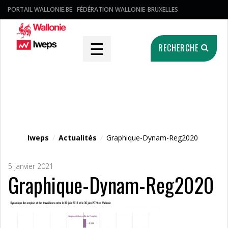
PORTAIL WALLONIE.BE
FÉDÉRATION WALLONIE-BRUXELLES
☰
RECHERCHE
Fichier média
Iweps
/
Actualités
/
Graphique-Dynam-Reg2020
5 janvier 2021
Graphique-Dynam-Reg2020