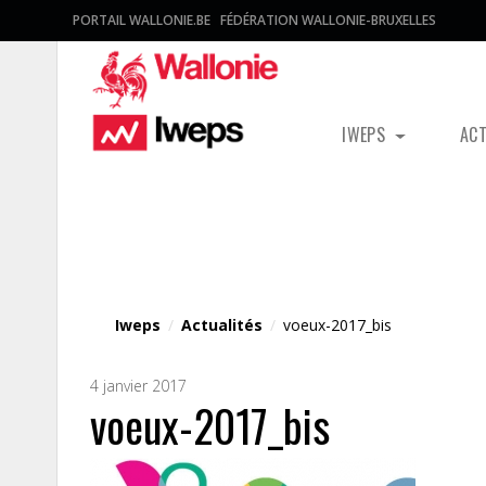
PORTAIL WALLONIE.BE
FÉDÉRATION WALLONIE-BRUXELLES
IWEPS
AC
Fichier média
Iweps
/
Actualités
/
voeux-2017_bis
4 janvier 2017
voeux-2017_bis