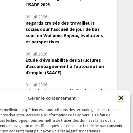
l’ISADF 2025
09 Juil 2026
Regards croisés des travailleurs
sociaux sur l’accueil de jour de bas
seuil en Wallonie. Enjeux, évolutions
et perspectives
06 Juil 2026
Étude d’évaluabilité des Structures
d’accompagnement à l’autocréation
d’emploi (SAACE)
01 Juil 2026
Pénurie du personnel infirmier :quels
indicateurs d’offre de soins pour
Gérer le consentement
comprendre la situation en Wallonie ?
les meilleures expériences, nous utilisons des technologies telles que les
r stocker et/ou accéder aux informations des appareils. Le fait de
 ces technologies nous permettra de traiter des données telles que le
 de navigation ou les ID uniques sur ce site. Le fait de ne pas consentir
Inscrivez-vous à notre newsletter
r son consentement peut avoir un effet négatif sur certaines