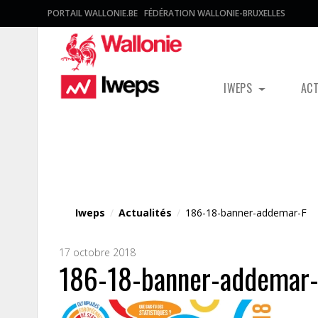
PORTAIL WALLONIE.BE
FÉDÉRATION WALLONIE-BRUXELLES
IWEPS
AC
Fichier média
Iweps
/
Actualités
/
186-18-banner-addemar-F
17 octobre 2018
186-18-banner-addemar