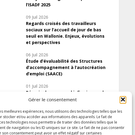
l’ISADF 2025
09 Juil 2026
Regards croisés des travailleurs
sociaux sur l’accueil de jour de bas
seuil en Wallonie. Enjeux, évolutions
et perspectives
06 Juil 2026
Étude d’évaluabilité des Structures
d’accompagnement à l’autocréation
d’emploi (SAACE)
01 Juil 2026
Pénurie du personnel infirmier :quels
indicateurs d’offre de soins pour
Gérer le consentement
comprendre la situation en Wallonie ?
les meilleures expériences, nous utilisons des technologies telles que les
r stocker et/ou accéder aux informations des appareils. Le fait de
 ces technologies nous permettra de traiter des données telles que le
 de navigation ou les ID uniques sur ce site. Le fait de ne pas consentir
Inscrivez-vous à notre newsletter
r son consentement peut avoir un effet négatif sur certaines