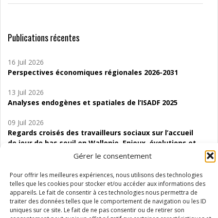
Publications récentes
16 Juil 2026
Perspectives économiques régionales 2026-2031
13 Juil 2026
Analyses endogènes et spatiales de l’ISADF 2025
09 Juil 2026
Regards croisés des travailleurs sociaux sur l’accueil
de jour de bas seuil en Wallonie. Enjeux, évolutions et
perspectives
Gérer le consentement
06 Juil 2026
Pour offrir les meilleures expériences, nous utilisons des technologies
Étude d’évaluabilité des Structures
telles que les cookies pour stocker et/ou accéder aux informations des
appareils. Le fait de consentir à ces technologies nous permettra de
d’accompagnement à l’autocréation d’emploi (SAACE)
traiter des données telles que le comportement de navigation ou les ID
uniques sur ce site. Le fait de ne pas consentir ou de retirer son
01 Juil 2026