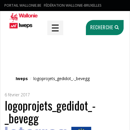
PORTAIL WALLONIE.BE
FÉDÉRATION WALLONIE-BRUXELLES
☰
RECHERCHE
Fichier média
Iweps
/
logoprojets_gedidot_-_bevegg
6 février 2017
logoprojets_gedidot_-
_bevegg