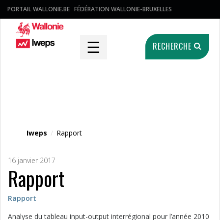
PORTAIL WALLONIE.BE
FÉDÉRATION WALLONIE-BRUXELLES
☰
RECHERCHE
Fichier média
Iweps
/
Rapport
16 janvier 2017
Rapport
Rapport
Analyse du tableau input-output interrégional pour l’année 2010