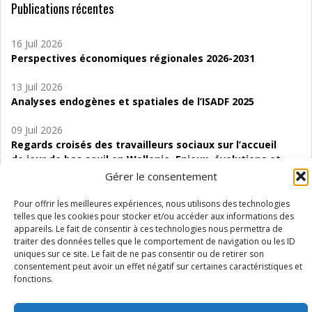
Publications récentes
16 Juil 2026
Perspectives économiques régionales 2026-2031
13 Juil 2026
Analyses endogènes et spatiales de l’ISADF 2025
09 Juil 2026
Regards croisés des travailleurs sociaux sur l’accueil
de jour de bas seuil en Wallonie. Enjeux, évolutions et
perspectives
Gérer le consentement
06 Juil 2026
Pour offrir les meilleures expériences, nous utilisons des technologies
Étude d’évaluabilité des Structures
telles que les cookies pour stocker et/ou accéder aux informations des
appareils. Le fait de consentir à ces technologies nous permettra de
d’accompagnement à l’autocréation d’emploi (SAACE)
traiter des données telles que le comportement de navigation ou les ID
uniques sur ce site. Le fait de ne pas consentir ou de retirer son
01 Juil 2026
consentement peut avoir un effet négatif sur certaines caractéristiques et
Pénurie du personnel infirmier :quels indicateurs
fonctions.
d’offre de soins pour comprendre la situation en
Wallonie ?