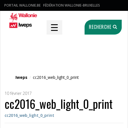
PORTAIL WALLONIE.BE
FÉDÉRATION WALLONIE-BRUXELLES
☰
RECHERCHE
Fichier média
Iweps
/
cc2016_web_light_0_print
10 février 2017
cc2016_web_light_0_print
cc2016_web_light_0_print