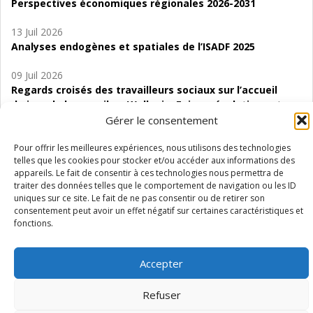
Perspectives économiques régionales 2026-2031
13 Juil 2026
Analyses endogènes et spatiales de l’ISADF 2025
09 Juil 2026
Regards croisés des travailleurs sociaux sur l’accueil
de jour de bas seuil en Wallonie. Enjeux, évolutions et
perspectives
Gérer le consentement
06 Juil 2026
Pour offrir les meilleures expériences, nous utilisons des technologies
telles que les cookies pour stocker et/ou accéder aux informations des
Étude d’évaluabilité des Structures
appareils. Le fait de consentir à ces technologies nous permettra de
d’accompagnement à l’autocréation d’emploi (SAACE)
traiter des données telles que le comportement de navigation ou les ID
uniques sur ce site. Le fait de ne pas consentir ou de retirer son
01 Juil 2026
consentement peut avoir un effet négatif sur certaines caractéristiques et
Pénurie du personnel infirmier :quels indicateurs
fonctions.
d’offre de soins pour comprendre la situation en
Wallonie ?
Accepter
Refuser