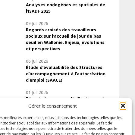
Analyses endogènes et spatiales de
l’ISADF 2025
09 Juil 2026
Regards croisés des travailleurs
sociaux sur l’accueil de jour de bas
seuil en Wallonie. Enjeux, évolutions
et perspectives
06 Juil 2026
Étude d’évaluabilité des Structures
d’accompagnement à l’autocréation
d’emploi (SAACE)
01 Juil 2026
Pénurie du personnel infirmier :quels
indicateurs d’offre de soins pour
Gérer le consentement
comprendre la situation en Wallonie ?
les meilleures expériences, nous utilisons des technologies telles que les
r stocker et/ou accéder aux informations des appareils. Le fait de
 ces technologies nous permettra de traiter des données telles que le
 de navigation ou les ID uniques sur ce site. Le fait de ne pas consentir