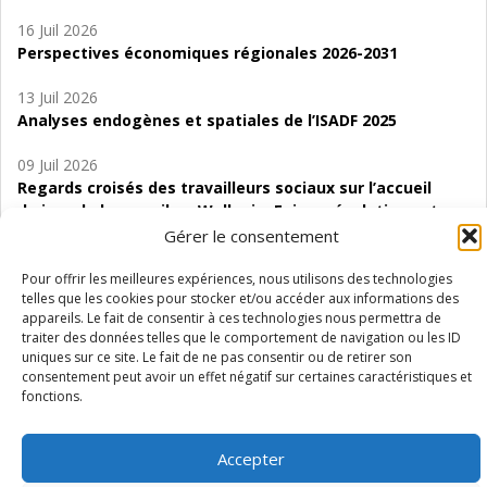
16 Juil 2026
Perspectives économiques régionales 2026-2031
13 Juil 2026
Analyses endogènes et spatiales de l’ISADF 2025
09 Juil 2026
Regards croisés des travailleurs sociaux sur l’accueil
de jour de bas seuil en Wallonie. Enjeux, évolutions et
perspectives
Gérer le consentement
06 Juil 2026
Pour offrir les meilleures expériences, nous utilisons des technologies
telles que les cookies pour stocker et/ou accéder aux informations des
Étude d’évaluabilité des Structures
appareils. Le fait de consentir à ces technologies nous permettra de
d’accompagnement à l’autocréation d’emploi (SAACE)
traiter des données telles que le comportement de navigation ou les ID
uniques sur ce site. Le fait de ne pas consentir ou de retirer son
01 Juil 2026
consentement peut avoir un effet négatif sur certaines caractéristiques et
Pénurie du personnel infirmier :quels indicateurs
fonctions.
d’offre de soins pour comprendre la situation en
Wallonie ?
Accepter