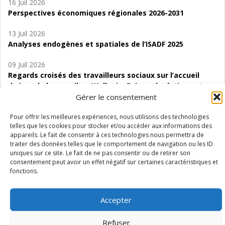
16 Juil 2026
Perspectives économiques régionales 2026-2031
13 Juil 2026
Analyses endogènes et spatiales de l’ISADF 2025
09 Juil 2026
Regards croisés des travailleurs sociaux sur l’accueil
de jour de bas seuil en Wallonie. Enjeux, évolutions et
perspectives
Gérer le consentement
06 Juil 2026
Pour offrir les meilleures expériences, nous utilisons des technologies
telles que les cookies pour stocker et/ou accéder aux informations des
Étude d’évaluabilité des Structures
appareils. Le fait de consentir à ces technologies nous permettra de
d’accompagnement à l’autocréation d’emploi (SAACE)
traiter des données telles que le comportement de navigation ou les ID
uniques sur ce site. Le fait de ne pas consentir ou de retirer son
01 Juil 2026
consentement peut avoir un effet négatif sur certaines caractéristiques et
Pénurie du personnel infirmier :quels indicateurs
fonctions.
d’offre de soins pour comprendre la situation en
Wallonie ?
Accepter
Refuser