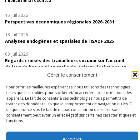
16 Juil 2026
Perspectives économiques régionales 2026-2031
13 Juil 2026
Analyses endogènes et spatiales de l’ISADF 2025
09 Juil 2026
Regards croisés des travailleurs sociaux sur l’accueil
de jour de bas seuil en Wallonie. Enjeux, évolutions et
perspectives
Gérer le consentement
06 Juil 2026
Pour offrir les meilleures expériences, nous utilisons des technologies
Étude d’évaluabilité des Structures
telles que les cookies pour stocker et/ou accéder aux informations des
appareils. Le fait de consentir à ces technologies nous permettra de
d’accompagnement à l’autocréation d’emploi (SAACE)
traiter des données telles que le comportement de navigation ou les ID
uniques sur ce site. Le fait de ne pas consentir ou de retirer son
01 Juil 2026
consentement peut avoir un effet négatif sur certaines caractéristiques et
Pénurie du personnel infirmier :quels indicateurs
fonctions.
d’offre de soins pour comprendre la situation en
Wallonie ?
Accepter